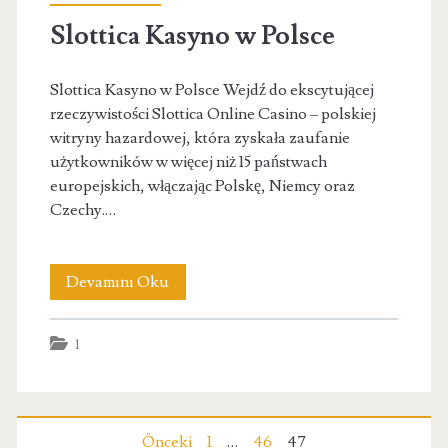
Slottica Kasyno w Polsce
Slottica Kasyno w Polsce Wejdź do ekscytującej
rzeczywistości Slottica Online Casino – polskiej
witryny hazardowej, która zyskała zaufanie
użytkowników w więcej niż 15 państwach
europejskich, włączając Polskę, Niemcy oraz
Czechy.…
Slottica
Devamını Oku
Kasyno
1
w
Polsce
Önceki
1
…
46
47