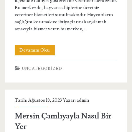
ilçesinde faaliyet gösteren bir veteriner merkezidir.
Bu merkezde, hayvan sahiplerine ücretsiz
veteriner hizmetleri sunulmaktadır. Hayvanların
sağlığını korumak ve ihtiyaçlarını karşılamak
amacıyla hizmet veren bu merkez,…
Mardin
Devamını Oku
Midyat
UNCATEGORIZED
Ücretsiz
Veteriner
Tarih: Ağustos 18, 2023 Yazar:
admin
Mersin Çamlıyayla Nasıl Bir
Yer