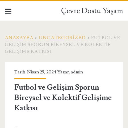
Çevre Dostu Yaşam
ANASAYFA
>
UNCATEGORIZED
>
FUTBOL VE
GELIŞIM SPORUN BIREYSEL VE KOLEKTIF
GELIŞIME KATKISI
Tarih: Nisan 25, 2024 Yazar:
admin
Futbol ve Gelişim Sporun
Bireysel ve Kolektif Gelişime
Katkısı