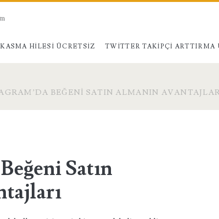
am
KASMA HILESI ÜCRETSIZ
TWITTER TAKIPÇI ARTTIRMA
AGRAM’DA BEĞENI SATIN ALMANIN AVANTAJLAR
 Beğeni Satın
tajları