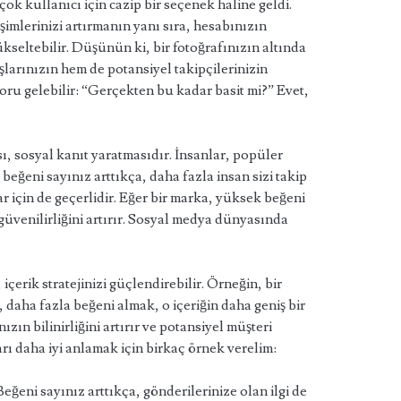
ok kullanıcı için cazip bir seçenek haline geldi.
mlerinizi artırmanın yanı sıra, hesabınızın
eltebilir. Düşünün ki, bir fotoğrafınızın altında
larınızın hem de potansiyel takipçilerinizin
oru gelebilir: “Gerçekten bu kadar basit mi?” Evet,
ı, sosyal kanıt yaratmasıdır. İnsanlar, popüler
 beğeni sayınız arttıkça, daha fazla insan sizi takip
r için de geçerlidir. Eğer bir marka, yüksek beğeni
üvenilirliğini artırır. Sosyal medya dünyasında
içerik stratejinizi güçlendirebilir. Örneğin, bir
daha fazla beğeni almak, o içeriğin daha geniş bir
zın bilinirliğini artırır ve potansiyel müşteri
ları daha iyi anlamak için birkaç örnek verelim:
eğeni sayınız arttıkça, gönderilerinize olan ilgi de