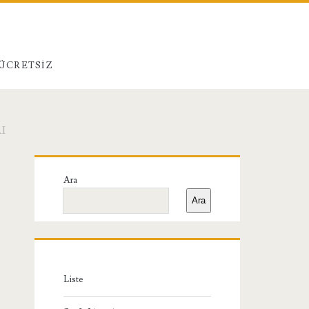
 ÜCRETSIZ
I
Birincil
Ara
Yan
Ara
Menü
Liste