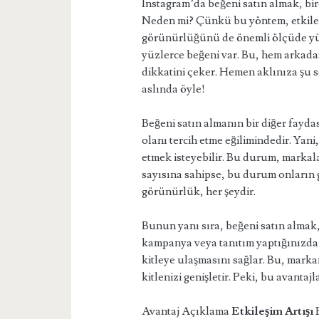
Instagram’da beğeni satın almak, birç
Neden mi? Çünkü bu yöntem, etkileşi
görünürlüğünü de önemli ölçüde yüks
yüzlerce beğeni var. Bu, hem arkadaş
dikkatini çeker. Hemen aklınıza şu s
aslında öyle!
Beğeni satın almanın bir diğer faydas
olanı tercih etme eğilimindedir. Yani,
etmek isteyebilir. Bu durum, markala
sayısına sahipse, bu durum onların g
görünürlük, her şeydir.
Bunun yanı sıra, beğeni satın almak, 
kampanya veya tanıtım yaptığınızda, 
kitleye ulaşmasını sağlar. Bu, markanı
kitlenizi genişletir. Peki, bu avantaj
Avantaj Açıklama
Etkileşim Artışı
B