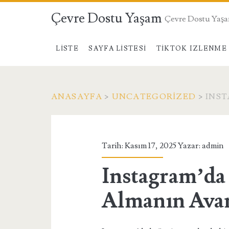
Çevre Dostu Yaşam
Çevre Dostu Yaş
LISTE
SAYFA LISTESI
TIKTOK IZLENME 
ANASAYFA
>
UNCATEGORIZED
>
INST
Tarih: Kasım 17, 2025 Yazar:
admin
Instagram’da
Almanın Avan