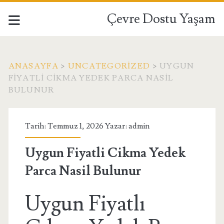
Çevre Dostu Yaşam
ANASAYFA
>
UNCATEGORIZED
>
UYGUN
FIYATLI CIKMA YEDEK PARCA NASIL
BULUNUR
Tarih: Temmuz 1, 2026 Yazar:
admin
Uygun Fiyatli Cikma Yedek
Parca Nasil Bulunur
Uygun Fiyatlı