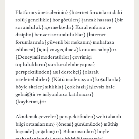
Platform yöneticilerinin} {İnternet forumlarındaki
rolü} genellikle} hor görülen} {ancak hassas} {bir
sorumluluk} içermektedir}. Kural enforsu ve
disiplin} benzeri sorumluluklar} {İnternet
forumlarında} güvenli bir mekanın} muhafaza
edilmesi} {için} vazgeçilmez} konuma sahip}tır.
{Deneyimli moderatörler} çevrimiçi
toplulukların} sürdürülebilir yapısı}
perspektifinden} asıl destekçi} {olarak
nitelenebilirler}. {Kötü moderasyon} koşullarda}
böyle siteler} sıklıkla} {çok hızlı} işlevsiz hale
gelmiş}tir ve milyonlarca katılımcısı}
{kaybetmiş}tir.
Akademik çevreler} perspektifinden} web tabanlı
bilgi ortamlarının} {önemi} günümüzde} müthiş
biçimde} çoğalmıştır}. Bilim insanları} böyle