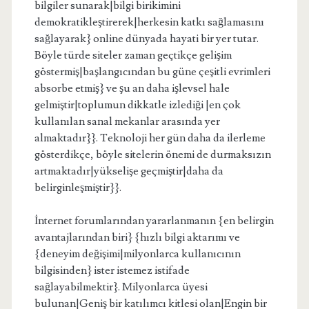
bilgiler sunarak|bilgi birikimini
demokratikleştirerek|herkesin katkı sağlamasını
sağlayarak} online dünyada hayati bir yer tutar.
Böyle türde siteler zaman geçtikçe gelişim
göstermiş|başlangıcından bu güne çeşitli evrimleri
absorbe etmiş} ve şu an daha işlevsel hale
gelmiştir|toplumun dikkatle izlediği |en çok
kullanılan sanal mekanlar arasında yer
almaktadır}}. Teknoloji her gün daha da ilerleme
gösterdikçe, böyle sitelerin önemi de durmaksızın
artmaktadır|yükselişe geçmiştir|daha da
belirginleşmiştir}}.
İnternet forumlarından yararlanmanın {en belirgin
avantajlarından biri} {hızlı bilgi aktarımı ve
{deneyim değişimi|milyonlarca kullanıcının
bilgisinden} ister istemez istifade
sağlayabilmektir}. Milyonlarca üyesi
bulunan|Geniş bir katılımcı kitlesi olan|Engin bir