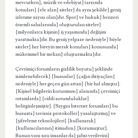
mevcutken}, müzik ve edebiyat} tarzında
konuları} {ele alan} siteler} da aynı şekilde} geniş
izlenme sayısı olan}dır. Spor} ve hukuk} benzeri
önemli sahalarında} oluşturulan siteler}
{milyonlarca kişinin} iş yaşamında} değişim
yaratmakta}dir. Bu geniş yelpaze nedeniyle} böyle
siteler} her bireyin merak konuları} konusunda}
mükemmel bir mekan} oluşturmakta}dır.
Çevrimiçi forumların gizlilik boyutu} şeklinde
isimlenebilecek} {hususlar} {çağın ihtiyaçları}
nedeniyle} her geçen gün artan} {bir hal almıştır}.
{Kişisel bilgilerin korunması} alanında} çevrimiçi
ortamlarda} {ciddi sorumluluklar}
belirginleşmiştir}. {Saygın İnternet forumları} bu
hususta} tavizsiz protokoller} yasalaştırmış} ve
{şifreleme teknolojileri} {kullanarak}
{kullanıcılarının} itimadını} {korumuştur}.
Bunun yanı sıra insanlar da} şahsi verilerini}