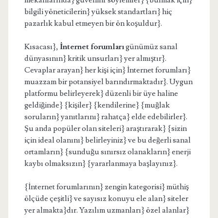
mekanlarında} güvenilir söylemler} {bulmak için}
bilgili yöneticilerin} yüksek standartları} hiç
pazarlık kabul etmeyen bir ön koşuldur}.
Kısacası},
İnternet forumları
günümüz sanal
dünyasının} kritik unsurları} yer almıştır}.
Cevaplar arayan} her kişi için} İnternet forumları}
muazzam bir potansiyel barındırmaktadır}. Uygun
platformu belirleyerek} düzenli bir üye haline
geldiğinde} {kişiler} {kendilerine} {muğlak
soruların} yanıtlarını} rahatça} elde edebilirler}.
Şu anda popüler olan siteleri} araştırarak} {sizin
için ideal olanını} belirleyiniz} ve bu değerli sanal
ortamların} {sunduğu sınırsız olanakların} enerji
kaybı olmaksızın} {yararlanmaya başlayınız}.
{İnternet forumlarının} zengin kategorisi} müthiş
ölçüde çeşitli} ve sayısız konuyu ele alan} siteler
yer almakta}dır. Yazılım uzmanları} özel alanlar}