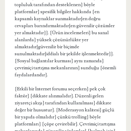
topluluk tarafından desteklenen} böyle
platformlar} spesifik bilgiler hakkında {en
kapsamlı kaynaklar sunmaktadır|en doğru
cevapları barındırmaktadır|en güvenilir çözümler
yer almaktadır}}. {Ürün incelemeleri} bu sanal
alanlarda} yüksek çözünürlükte yer
almaktadır|güvenilir bir biçimde
sunulmaktadır|iddialı bir şekilde işlenmektedir}}.
{Sosyal bağlantılar kurması} aynı zamanda}
çevrimiçi tartışma mekanlarının} sunduğu {önemli
faydalardandır}.
{Etkili bir İnternet forumu seçerken} pek çok
faktör} {dikkate alınmalıdır}. Düzenli gelen
ziyaretçi akışı} tarafından kullanılması} dikkate
değer bir husustur}. {Moderasyon kalitesi} güçlü
bir yapıda olmalıdır} çünkü trolling} böyle
platformları} {çöpe çevirebilir}. Çevrimiçi tartışma