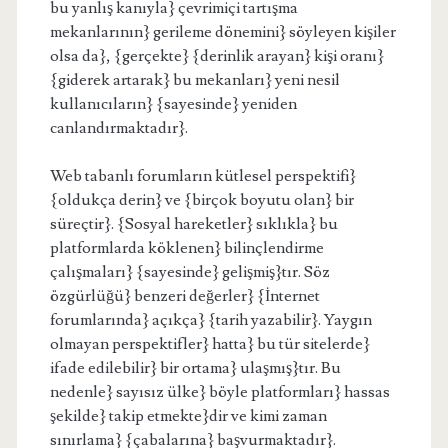
bu yanlış kanıyla} çevrimiçi tartışma
mekanlarının} gerileme dönemini} söyleyen kişiler
olsa da}, {gerçekte} {derinlik arayan} kişi oranı}
{giderek artarak} bu mekanları} yeni nesil
kullanıcıların} {sayesinde} yeniden
canlandırmaktadır}.
Web tabanlı forumların kütlesel perspektifi}
{oldukça derin} ve {birçok boyutu olan} bir
süreçtir}. {Sosyal hareketler} sıklıkla} bu
platformlarda köklenen} bilinçlendirme
çalışmaları} {sayesinde} gelişmiş}tır. Söz
özgürlüğü} benzeri değerler} {İnternet
forumlarında} açıkça} {tarih yazabilir}. Yaygın
olmayan perspektifler} hatta} bu tür sitelerde}
ifade edilebilir} bir ortama} ulaşmış}tır. Bu
nedenle} sayısız ülke} böyle platformları} hassas
şekilde} takip etmekte}dir ve kimi zaman
sınırlama} {çabalarına} başvurmaktadır}.