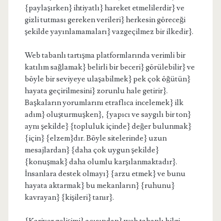
{paylaşırken} ihtiyatlı} hareket etmelilerdir} ve
gizli tutması gereken verileri} herkesin göreceği
şekilde yayınlamamaları} vazgeçilmez bir ilkedir}.
Web tabanlı tartışma platformlarında verimli bir
katılım sağlamak} belirli bir beceri} görülebilir} ve
böyle bir seviyeye ulaşabilmek} pek çok öğütün}
hayata geçirilmesini} zorunlu hale getirir}.
Başkaların yorumlarını etraflıca incelemek} ilk
adım} oluşturmuşken}, {yapıcı ve saygılı bir ton}
aynı şekilde} {topluluk içinde} değer bulunmak}
{için} {elzem}dır. Böyle sitelerinde} uzun
mesajlardan} {daha çok uygun şekilde}
{konuşmak} daha olumlu karşılanmaktadır}.
İnsanlara destek olmayı} {arzu etmek} ve bunu
hayata aktarmak} bu mekanların} {ruhunu}
kavrayan} {kişileri} tanır}.