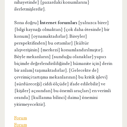
nihayetinde} {pazardaki konumlarını}
ilerletmişlerdir}.
Sona doğru}
İnternet forumları
{yalnızca birer}
{bilgi kaynağı olmaktan} {çok daha ötesinde} bir
konum} {oynamaktadırlar}. Bireyler}
perspektifinden} bu ortamlar} {kültür
alışverişinin} {merkezi} konumlandırılmıştır}.
Böyle mekanların} {sunduğu olanaklar} yapıcı
biçimde değerlendirildiğinde} hümanite için} derin
bir anlam} taşımaktadırlar}. {Gelecekte de}
çevrimiçi tartışma mekanlarının} bu kritik işlevi}
{sürdüreceği} ciddi ölçüde} ifade edilebilir} ve
{kişiler} açısından} bu önemli araçları} en verimli
oranda} {kullanma bilinci} daima} önemini
yitirmeyecektir}.
Forum
Forum