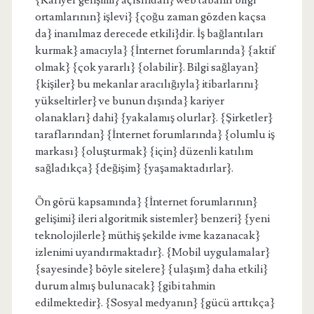
{Kariyer gelişimi} açısından} web tabanlı bilgi
ortamlarının} işlevi} {çoğu zaman gözden kaçsa
da} inanılmaz derecede etkili}dir. İş bağlantıları
kurmak} amacıyla} {İnternet forumlarında} {aktif
olmak} {çok yararlı} {olabilir}. Bilgi sağlayan}
{kişiler} bu mekanlar aracılığıyla} itibarlarını}
yükseltirler} ve bunun dışında} kariyer
olanakları} dahi} {yakalamış olurlar}. {Şirketler}
taraflarından} {İnternet forumlarında} {olumlu iş
markası} {oluşturmak} {için} düzenli katılım
sağladıkça} {değişim} {yaşamaktadırlar}.
Ön görü kapsamında} {İnternet forumlarının}
gelişimi} ileri algoritmik sistemler} benzeri} {yeni
teknolojilerle} müthiş şekilde ivme kazanacak}
izlenimi uyandırmaktadır}. {Mobil uygulamalar}
{sayesinde} böyle sitelere} {ulaşım} daha etkili}
durum almış bulunacak} {gibi tahmin
edilmektedir}. {Sosyal medyanın} {gücü arttıkça}