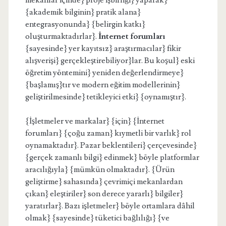
mekanlar içinde} proje işbirliği} yaparak}
{akademik bilginin} pratik alana}
entegrasyonunda} {belirgin katkı}
oluşturmaktadırlar}.
İnternet forumları
{sayesinde} yer kayıtsız} araştırmacılar} fikir
alışverişi} gerçekleştirebiliyor}lar. Bu koşul} eski
öğretim yöntemini} yeniden değerlendirmeye}
{başlamış}tır ve modern eğitim modellerinin}
geliştirilmesinde} tetikleyici etki} {oynamıştır}.
{İşletmeler ve markalar} {için} {İnternet
forumları} {çoğu zaman} kıymetli bir varlık} rol
oynamaktadır}. Pazar beklentileri} çerçevesinde}
{gerçek zamanlı bilgi} edinmek} böyle platformlar
aracılığıyla} {mümkün olmaktadır}. {Ürün
geliştirme} sahasında} çevrimiçi mekanlardan
çıkan} eleştiriler} son derece yararlı} bilgiler}
yaratırlar}. Bazı işletmeler} böyle ortamlara dâhil
olmak} {sayesinde} tüketici bağlılığı} {ve