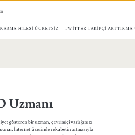
am
KASMA HILESI ÜCRETSIZ
TWITTER TAKIPÇI ARTTIRMA
ed</span>
EO Uzmanı
yet gösteren bir uzman, çevrimiçi varlığınızı
i sunar. İnternet üzerinde rekabetin artmasıyla