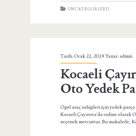
Akçadağ
UNCATEGORIZED
Opel
Toptan
Yedek
Parça
Tarih: Ocak 22, 2024 Yazar:
admin
Kocaeli Çayı
Oto Yedek Pa
Opel araç sahipleri için yedek parça
Kocaeli Çayırova'da online olarak O
seçenek mevcuttur. Bu makalede, Ko