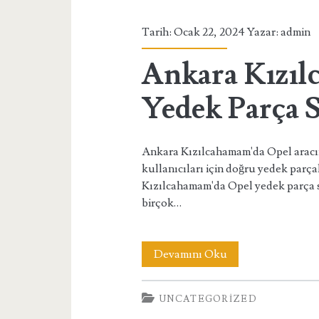
Sorgulama
Tarih: Ocak 22, 2024 Yazar:
admin
Ankara Kızı
Yedek Parça 
Ankara Kızılcahamam'da Opel aracın
kullanıcıları için doğru yedek parç
Kızılcahamam'da Opel yedek parça 
birçok…
Ankara
Devamını Oku
Kızılcahamam
UNCATEGORIZED
Opel