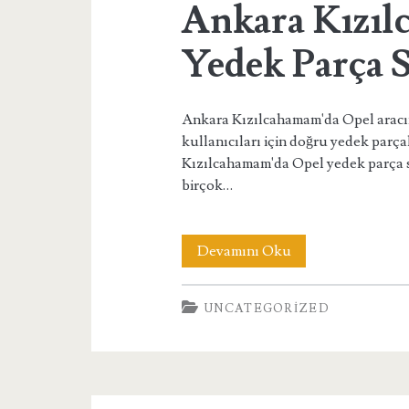
Ankara Kızı
Yedek Parça 
Ankara Kızılcahamam'da Opel aracın
kullanıcıları için doğru yedek parç
Kızılcahamam'da Opel yedek parça 
birçok…
Ankara
Devamını Oku
Kızılcahamam
UNCATEGORIZED
Opel
Yedek
Parça