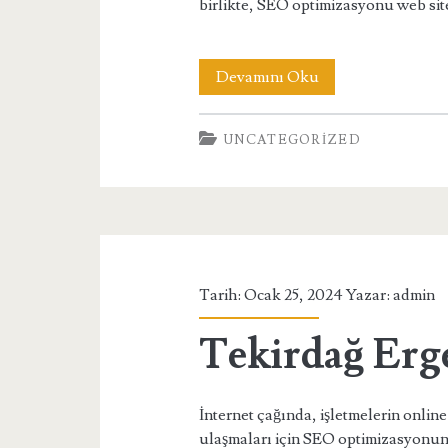
birlikte, SEO optimizasyonu web sit
Van
Devamını Oku
Erciş
UNCATEGORIZED
SEO
Uzmanı
Tarih: Ocak 25, 2024 Yazar:
admin
Tekirdağ Er
İnternet çağında, işletmelerin online
ulaşmaları için SEO optimizasyonuna