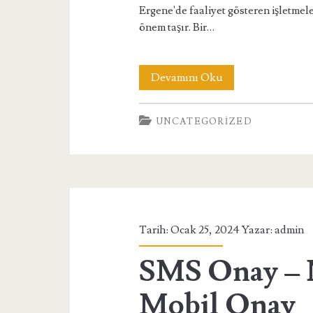
Ergene'de faaliyet gösteren işletm
önem taşır. Bir…
Tekirdağ
Devamını Oku
Ergene
UNCATEGORIZED
SEO
Uzmanı
Tarih: Ocak 25, 2024 Yazar:
admin
SMS Onay – 
Mobil Onay