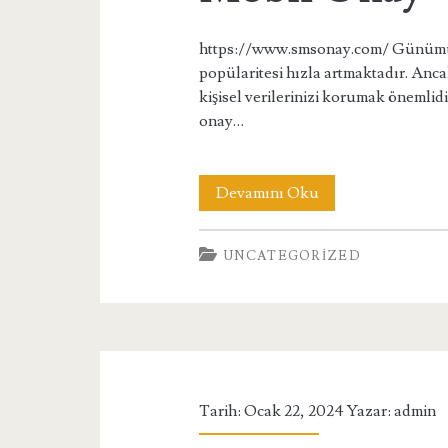
https://www.smsonay.com/ Günümüzd
popülaritesi hızla artmaktadır. Anca
kişisel verilerinizi korumak önemli
onay…
SMS
Devamını Oku
Onay
UNCATEGORIZED
–
Numara
Onay
–
Mobil
Tarih: Ocak 22, 2024 Yazar:
admin
Onay