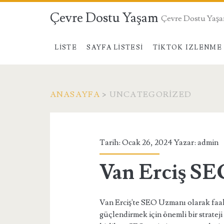
Çevre Dostu Yaşam
Çevre Dostu Yaş
LISTE
SAYFA LISTESI
TIKTOK IZLENME 
ANASAYFA
>
UNCATEGORIZED
Kategori:
<span>Uncategoriz
Tarih: Ocak 26, 2024 Yazar:
admin
Van Erciş S
Van Erciş'te SEO Uzmanı olarak faali
güçlendirmek için önemli bir stratej