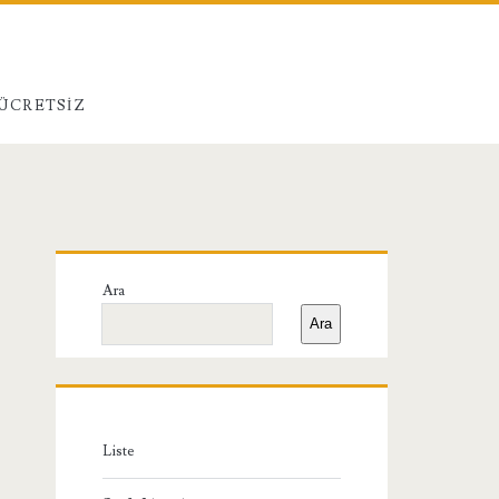
 ÜCRETSIZ
Birincil
Ara
Yan
Ara
Menü
Liste