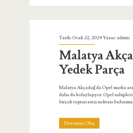
Yedek
Parça
Sorgulama
Tarih: Ocak 22, 2024 Yazar:
admin
Malatya Akça
Yedek Parça
Malatya Akçadağ'da Opel marka araçl
daha da kolaylaşıyor. Opel sahipleri 
birçok toptan satış noktası bulunm
Malatya
Devamını Oku