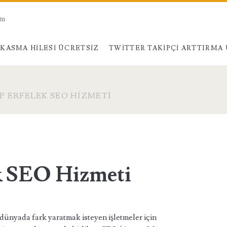
am
KASMA HILESI ÜCRETSIZ
TWITTER TAKIPÇI ARTTIRMA
P ERFELEK SEO HIZMETI
k SEO Hizmeti
l dünyada fark yaratmak isteyen işletmeler için