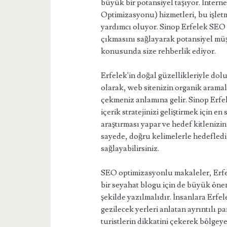
büyük bir potansiyel taşıyor. İnter
Optimizasyonu) hizmetleri, bu işletm
yardımcı oluyor. Sinop Erfelek SEO 
çıkmasını sağlayarak potansiyel müşt
konusunda size rehberlik ediyor.
Erfelek'in doğal güzellikleriyle dol
olarak, web sitenizin organik aramal
çekmeniz anlamına gelir. Sinop Erfe
içerik stratejinizi geliştirmek için 
araştırması yapar ve hedef kitlenizin
sayede, doğru kelimelerle hedeflediği
sağlayabilirsiniz.
SEO optimizasyonlu makaleler, Erfelek
bir seyahat blogu için de büyük önem
şekilde yazılmalıdır. İnsanlara Erfel
gezilecek yerleri anlatan ayrıntılı p
turistlerin dikkatini çekerek bölgeye o