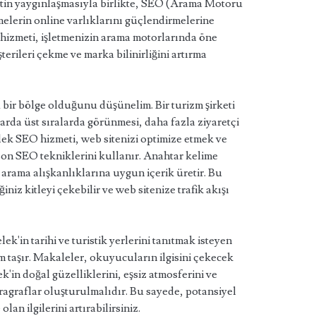
netin yaygınlaşmasıyla birlikte, SEO (Arama Motoru
elerin online varlıklarını güçlendirmelerine
hizmeti, işletmenizin arama motorlarında öne
erileri çekme ve marka bilinirliğini artırma
u bir bölge olduğunu düşünelim. Bir turizm şirketi
arda üst sıralarda görünmesi, daha fazla ziyaretçi
lek SEO hizmeti, web sitenizi optimize etmek ve
en son SEO tekniklerini kullanır. Anahtar kelime
 arama alışkanlıklarına uygun içerik üretir. Bu
niz kitleyi çekebilir ve web sitenize trafik akışı
'in tarihi ve turistik yerlerini tanıtmak isteyen
 taşır. Makaleler, okuyucuların ilgisini çekecek
ek'in doğal güzelliklerini, eşsiz atmosferini ve
aragraflar oluşturulmalıdır. Bu sayede, potansiyel
lan ilgilerini artırabilirsiniz.