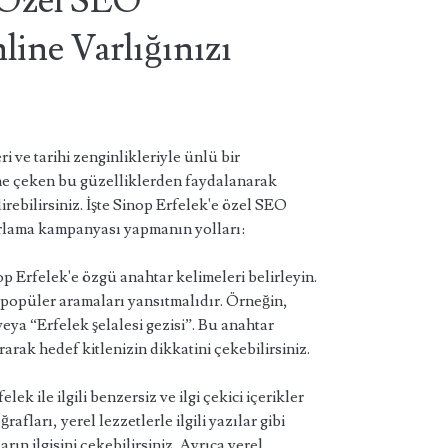
 Özel SEO
nline Varlığınızı
i ve tarihi zenginlikleriyle ünlü bir
ne çeken bu güzelliklerden faydalanarak
irebilirsiniz. İşte Sinop Erfelek'e özel SEO
pazarlama kampanyası yapmanın yolları:
p Erfelek'e özgü anahtar kelimeleri belirleyin.
 popüler aramaları yansıtmalıdır. Örneğin,
ya “Erfelek şelalesi gezisi”. Bu anahtar
rarak hedef kitlenizin dikkatini çekebilirsiniz.
ek ile ilgili benzersiz ve ilgi çekici içerikler
rafları, yerel lezzetlerle ilgili yazılar gibi
ın ilgisini çekebilirsiniz. Ayrıca yerel