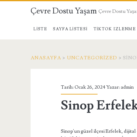
Çevre Dostu Yaşam
Çevre Dostu Yaş
LISTE
SAYFA LISTESI
TIKTOK IZLENME 
ANASAYFA
>
UNCATEGORIZED
>
SINO
Tarih: Ocak 26, 2024 Yazar:
admin
Sinop Erfele
Sinop'un güzel ilçesi Erfelek, dijita