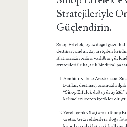
Sinop Erfelek’e
Stratejileriyle O
Güçlendirin.
Sinop Erfelek, eşsiz doğal güzellikler
destinasyondur. Ziyaretçileri kendi
işletmenizin online varlığını güçlend
stratejileri ile başarılı bir dijital 
Anahtar Kelime Araştırması: Sino
Bunlar, destinasyonunuzla ilgili
“Sinop Erfelek doğa yürüyüşü” ve
kelimeleri içeren içerikler oluştu
Yerel İçerik Oluşturma: Sinop Erfel
üretin. Gezi rehberleri, doğa fotoğ
konulara odaklanarak kullanıcılar