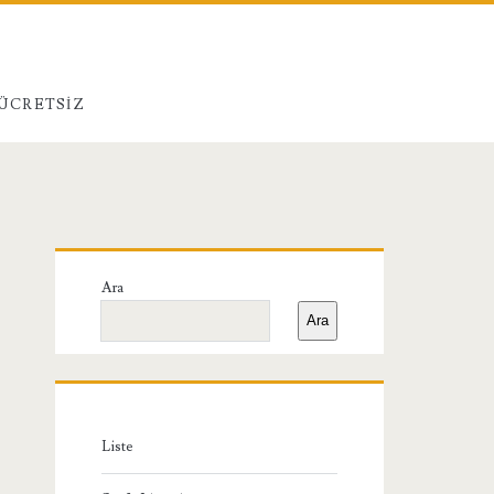
 ÜCRETSIZ
Birincil
Ara
Yan
Ara
Menü
Liste