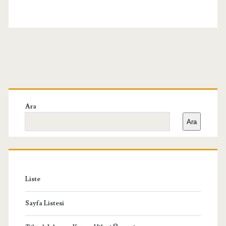
Birincil
Yan
Ara
Ara
Menü
Liste
Sayfa Listesi