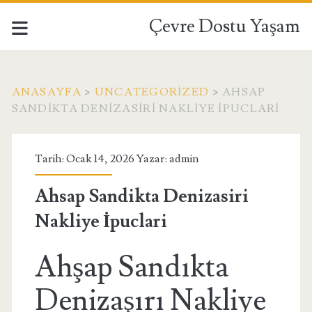
Çevre Dostu Yaşam
ANASAYFA
>
UNCATEGORIZED
>
AHSAP
SANDIKTA DENIZASIRI NAKLIYE İPUCLARI
Tarih: Ocak 14, 2026 Yazar:
admin
Ahsap Sandikta Denizasiri
Nakliye İpuclari
Ahşap Sandıkta
Denizaşırı Nakliye