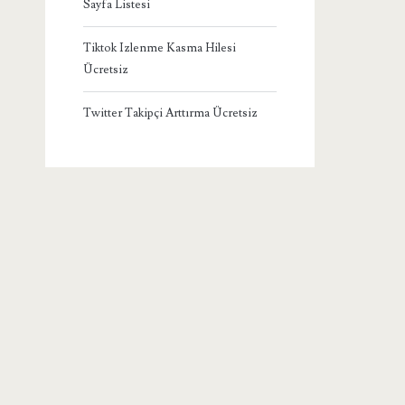
Sayfa Listesi
Tiktok Izlenme Kasma Hilesi
Ücretsiz
Twitter Takipçi Arttırma Ücretsiz