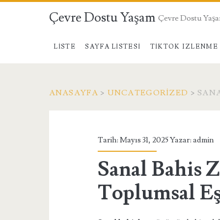
Çevre Dostu Yaşam
Çevre Dostu Yaş
LISTE
SAYFA LISTESI
TIKTOK IZLENME 
ANASAYFA
>
UNCATEGORIZED
>
SANA
Tarih: Mayıs 31, 2025 Yazar:
admin
Sanal Bahis Z
Toplumsal Eşi