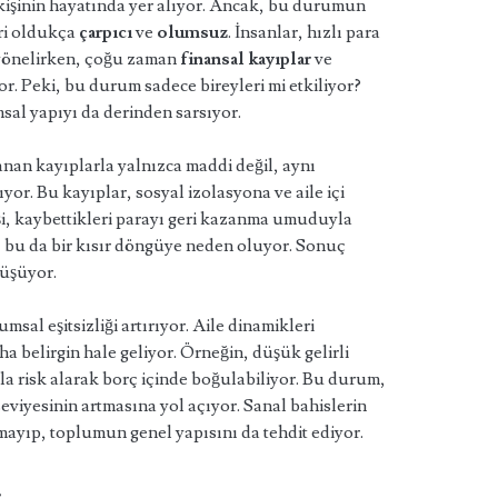
işinin hayatında yer alıyor. Ancak, bu durumun
eri oldukça
çarpıcı
ve
olumsuz
. İnsanlar, hızlı para
 yönelirken, çoğu zaman
finansal kayıplar
ve
or. Peki, bu durum sadece bireyleri mi etkiliyor?
msal yapıyı da derinden sarsıyor.
anan kayıplarla yalnızca maddi değil, aynı
yor. Bu kayıplar, sosyal izolasyona ve aile içi
işi, kaybettikleri parayı geri kazanma umuduyla
 bu da bir kısır döngüye neden oluyor. Sonuç
düşüyor.
msal eşitsizliği artırıyor. Aile dinamikleri
a belirgin hale geliyor. Örneğin, düşük gelirli
a risk alarak borç içinde boğulabiliyor. Bu durum,
eviyesinin artmasına yol açıyor. Sanal bahislerin
almayıp, toplumun genel yapısını da tehdit ediyor.