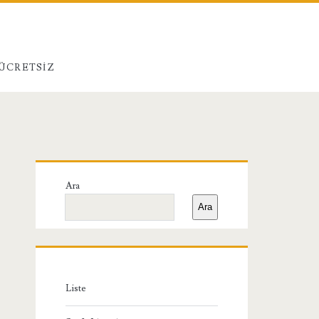
 ÜCRETSIZ
Birincil
Ara
Yan
Ara
Menü
Liste