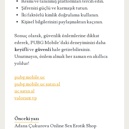
Resmi ve tanınmış platformları tercih edin.
Şifrenizi güçlü ve karmaşık tutun.
İki faktörlü kimlik doğrulama kullanın.
Kişisel bilgilerinizi paylaşmaktan kaçının.
Sonuç olarak, güvenlik önlemlerine dikkat
ederek, PUBG Mobile’daki deneyiminizi daha
keyifli
ve
güvenli
hale getirebilirsiniz.
Unutmayın, önlem almak her zaman en akıllıca
yoldur!
pubg mobile uc
pubg mobile uc satın al
uc satın al
valorant vp
Önceki yazı
Adana Çukurova Online Sex Erotik Shop