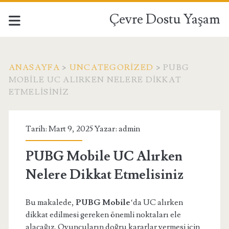
Çevre Dostu Yaşam
ANASAYFA
>
UNCATEGORIZED
>
PUBG
MOBILE UC ALIRKEN NELERE DIKKAT
ETMELISINIZ
Tarih: Mart 9, 2025 Yazar:
admin
PUBG Mobile UC Alırken
Nelere Dikkat Etmelisiniz
Bu makalede,
PUBG Mobile
‘da UC alırken
dikkat edilmesi gereken önemli noktaları ele
alacağız. Oyuncuların doğru kararlar vermesi için