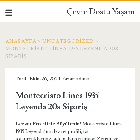
Çevre Dostu Yaşam
ANASAYFA
>
UNCATEGORIZED
>
MONTECRISTO LINEA 1935 LEYENDA 20S
SIPARIŞ
Tarih: Ekim 26, 2024 Yazar:
admin
Montecristo Linea 1935
Leyenda 20s Sipariş
Lezzet Profili ile Büyülenin!
Montecristo Linea
1935 Leyenda’nın lezzet profili, tat
tomurcuklarınızı adeta dans ettiriyor. Zengin ve