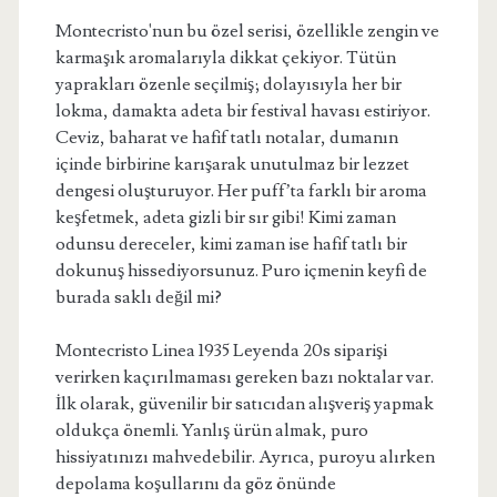
Montecristo'nun bu özel serisi, özellikle zengin ve
karmaşık aromalarıyla dikkat çekiyor. Tütün
yaprakları özenle seçilmiş; dolayısıyla her bir
lokma, damakta adeta bir festival havası estiriyor.
Ceviz, baharat ve hafif tatlı notalar, dumanın
içinde birbirine karışarak unutulmaz bir lezzet
dengesi oluşturuyor. Her puff’ta farklı bir aroma
keşfetmek, adeta gizli bir sır gibi! Kimi zaman
odunsu dereceler, kimi zaman ise hafif tatlı bir
dokunuş hissediyorsunuz. Puro içmenin keyfi de
burada saklı değil mi?
Montecristo Linea 1935 Leyenda 20s siparişi
verirken kaçırılmaması gereken bazı noktalar var.
İlk olarak, güvenilir bir satıcıdan alışveriş yapmak
oldukça önemli. Yanlış ürün almak, puro
hissiyatınızı mahvedebilir. Ayrıca, puroyu alırken
depolama koşullarını da göz önünde