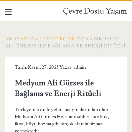
Çevre Dostu Yaşam
ANASAYFA
>
UNCATEGORIZED
>
MEDYUM
ALI GÜRSES ILE BAĞLAMA VE ENERJI RITÜELI
Tarih: Kasım 27, 2025 Yazar:
admin
Medyum Ali Gürses ile
Bağlama ve Enerji Ritüeli
Türkiye’nin önde gelen medyumlarından olan
Medyum Ali Gürses Hoca muhabbet, sıcaklık,
ikna, büyü bozma gibi birçok alanda hizmet
vermektedir.