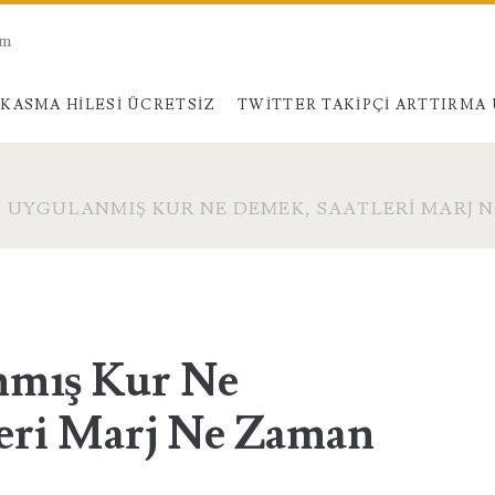
am
KASMA HILESI ÜCRETSIZ
TWITTER TAKIPÇI ARTTIRMA
 UYGULANMIŞ KUR NE DEMEK, SAATLERI MARJ 
nmış Kur Ne
eri Marj Ne Zaman