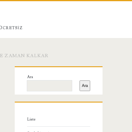
 ÜCRETSIZ
NE ZAMAN KALKAR
Birincil
Ara
Yan
Ara
Menü
Liste