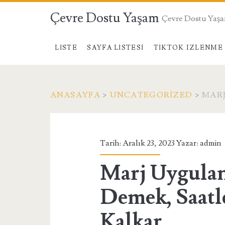
Çevre Dostu Yaşam
Çevre Dostu Yaş
LISTE
SAYFA LISTESI
TIKTOK IZLENME 
ANASAYFA
>
UNCATEGORIZED
>
MARJ
Tarih: Aralık 23, 2023 Yazar:
admin
Marj Uygula
Demek, Saatl
Kalkar