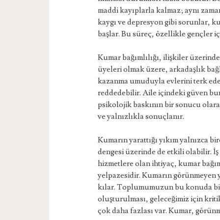
maddi kayıplarla kalmaz; aynı zamand
kaygı ve depresyon gibi sorunlar, k
başlar. Bu süreç, özellikle gençler iç
Kumar bağımlılığı, ilişkiler üzerinde
üyeleri olmak üzere, arkadaşlık bağlar
kazanma umuduyla evlerini terk edeb
reddedebilir. Aile içindeki güven bu
psikolojik baskının bir sonucu olara
ve yalnızlıkla sonuçlanır.
Kumarın yarattığı yıkım yalnızca bire
dengesi üzerinde de etkili olabilir. 
hizmetlere olan ihtiyaç, kumar bağı
yelpazesidir. Kumarın görünmeyen y
kılar. Toplumumuzun bu konuda bil
oluşturulması, geleceğimiz için krit
çok daha fazlası var. Kumar, görünm