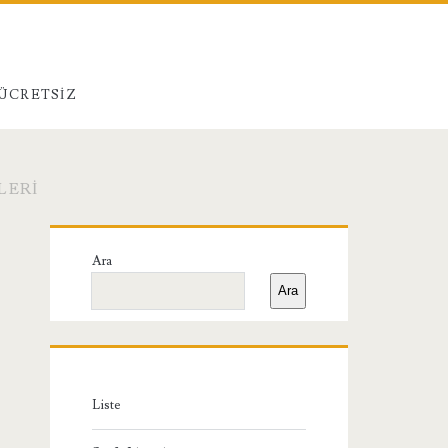
 ÜCRETSIZ
LERI
Birincil
Ara
Yan
Ara
Menü
Liste