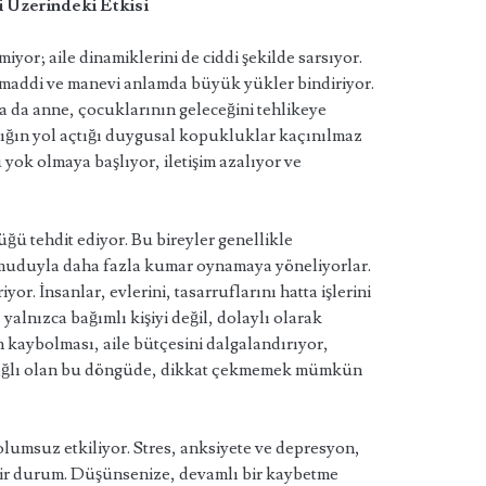
ri Üzerindeki Etkisi
iyor; aile dinamiklerini de ciddi şekilde sarsıyor.
e maddi ve manevi anlamda büyük yükler bindiriyor.
 da anne, çocuklarının geleceğini tehlikeye
ılığın yol açtığı duygusal kopukluklar kaçınılmaz
yok olmaya başlıyor, iletişim azalıyor ve
ü tehdit ediyor. Bu bireyler genellikle
umuduyla daha fazla kumar oynamaya yöneliyorlar.
or. İnsanlar, evlerini, tasarruflarını hatta işlerini
alnızca bağımlı kişiyi değil, dolaylı olarak
ın kaybolması, aile bütçesini dalgalandırıyor,
a bağlı olan bu döngüde, dikkat çekmemek mümkün
olumsuz etkiliyor. Stres, anksiyete ve depresyon,
bir durum. Düşünsenize, devamlı bir kaybetme