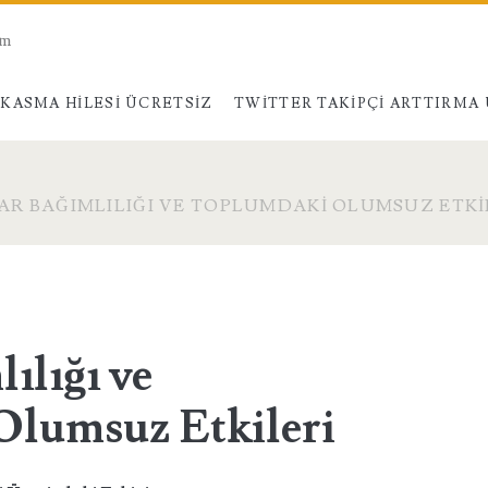
am
KASMA HILESI ÜCRETSIZ
TWITTER TAKIPÇI ARTTIRMA
R BAĞIMLILIĞI VE TOPLUMDAKI OLUMSUZ ETKI
ılığı ve
lumsuz Etkileri