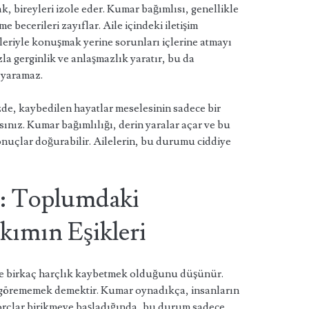
, bireyleri izole eder. Kumar bağımlısı, genellikle
 becerileri zayıflar. Aile içindeki iletişim
rleriyle konuşmak yerine sorunları içlerine atmayı
la gerginlik ve anlaşmazlık yaratır, bu da
 yaramaz.
zde, kaybedilen hayatlar meselesinin sadece bir
nız. Kumar bağımlılığı, derin yaralar açar ve bu
onuçlar doğurabilir. Ailelerin, bu durumu ciddiye
i: Toplumdaki
ımın Eşikleri
ce birkaç harçlık kaybetmek olduğunu düşünür.
görememek demektir. Kumar oynadıkça, insanların
orçlar birikmeye başladığında, bu durum sadece