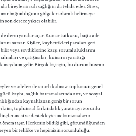
a bireylerin ruh sağlığını da tehdit eder. Stres,
umar bağımlılığının gölgeleri olarak belirmeye
in son derece yıkıcı olabilir.
 de derin yaralar açar. Kumar tutkusu, başta aile
ını sarsar. Kişiler, kaybettikleri paraları geri
ilir veya sevdiklerine karşı sorumluluklarını
nalımları ve çatışmalar, kumarın yarattığı
k meydana gelir. Birçok kişi için, bu durum hüsran
yler ve aileleri ile sınırlı kalmaz; toplumun genel
İş gücü kaybı, sağlık harcamalarında artış ve sosyal
mlılığından kaynaklanan geniş bir sorun
ıkımı, toplumsal farkındalık yaratmayı zorunlu
inçlenmesi ve destekleyici mekanizmaların
ik önem taşır. Herkesin bildiği gibi, göründüğünden
eyen bir tehlike ve hepimizin sorumluluğu.