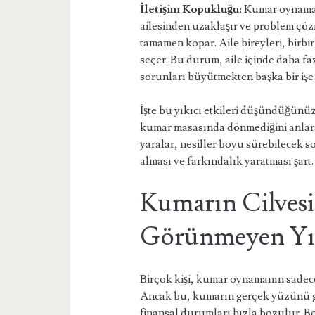
İletişim Kopukluğu
: Kumar oynamak
ailesinden uzaklaşır ve problem çözme
tamamen kopar. Aile bireyleri, birbi
seçer. Bu durum, aile içinde daha faz
sorunları büyütmekten başka bir işe
İşte bu yıkıcı etkileri düşündüğünü
kumar masasında dönmediğini anlarsı
yaralar, nesiller boyu sürebilecek s
alması ve farkındalık yaratması şart.
Kumarın Cilves
Görünmeyen Yık
Birçok kişi, kumar oynamanın sade
Ancak bu, kumarın gerçek yüzünü 
finansal durumları hızla bozulur. B