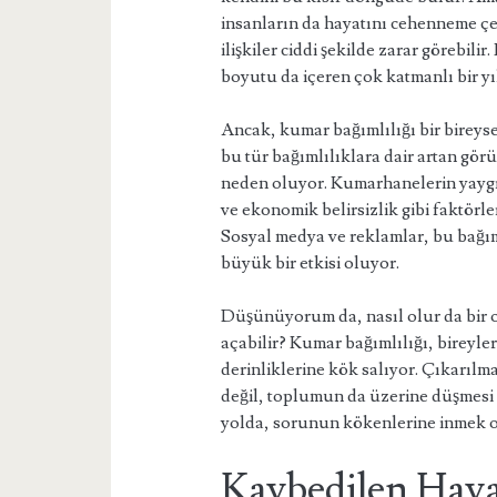
insanların da hayatını cehenneme çevi
ilişkiler ciddi şekilde zarar görebili
boyutu da içeren çok katmanlı bir yı
Ancak, kumar bağımlılığı bir bireys
bu tür bağımlılıklara dair artan gör
neden oluyor. Kumarhanelerin yaygın
ve ekonomik belirsizlik gibi faktörl
Sosyal medya ve reklamlar, bu bağıml
büyük bir etkisi oluyor.
Düşünüyorum da, nasıl olur da bir o
açabilir? Kumar bağımlılığı, bireyl
derinliklerine kök salıyor. Çıkarılm
değil, toplumun da üzerine düşmesi 
yolda, sorunun kökenlerine inmek 
Kaybedilen Haya