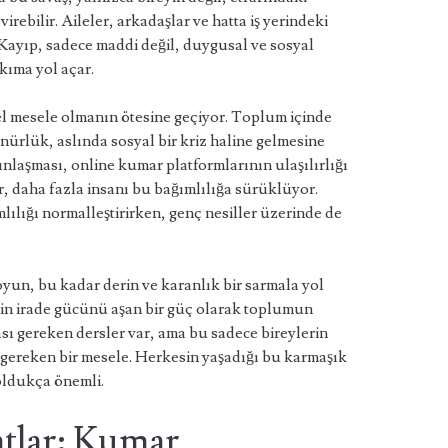
rebilir. Aileler, arkadaşlar ve hatta iş yerindeki
r. Kayıp, sadece maddi değil, duygusal ve sosyal
kıma yol açar.
el mesele olmanın ötesine geçiyor. Toplum içinde
ünürlük, aslında sosyal bir kriz haline gelmesine
laşması, online kumar platformlarının ulaşılırlığı
er, daha fazla insanı bu bağımlılığa sürüklüyor.
ılığı normalleştirirken, genç nesiller üzerinde de
yun, bu kadar derin ve karanlık bir sarmala yol
erin irade gücünü aşan bir güç olarak toplumun
ası gereken dersler var, ama bu sadece bireylerin
gereken bir mesele. Herkesin yaşadığı bu karmaşık
oldukça önemli.
tlar: Kumar