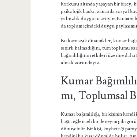
korkusu altında yaşayan bir birey, kim
psikolojik baskı, zamanla sosyal kayı
yalnızlık duygusu artıyor. Kumara b
da toplum içindeki duygu paylaşımın
Bu karmaşık dinamikler, kumar bağım
sınırlı kalmadığını, tüm toplumu sa
bağımlılığının etkileri üzerine dah
almak zorundayız.
Kumar Bağımlılığ
mı, Toplumsal Bi
Kumar bağımlılığı, bir kişinin kendi i
başta eğlenceli bir deneyim gibi gör
dönüşebilir. Bir kişi, kaybettiği pa
kendini bu kısır döngüde bulur. Ama 