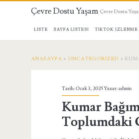
Çevre Dostu Yaşam
Çevre Dostu Yaş
LISTE
SAYFA LISTESI
TIKTOK IZLENME 
ANASAYFA
>
UNCATEGORIZED
>
KUMA
Tarih: Ocak 3, 2025 Yazar:
admin
Kumar Bağıml
Toplumdaki O