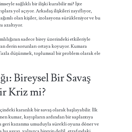
seyle sağlıklı bir ilişki kurabilir mi? İşte
plara yol açıyor. Arkadaş ilişkileri zayıflıyor,
ağımlı olan kişiler, izolasyona sürükleniyor ve bu
ı azaltıyor.
lılığının sadece birey üzerindeki etkileriyle
ran derin sorunları ortaya koyuyor. Kumara
a fazla düşünmek, toplumsal bir problem olarak ele
ı: Bireysel Bir Savaş
r Kriz mi?
çindeki karanlık bir savaş olarak başlayabilir. İlk
ünen kumar, kayıpların ardından bir saplantıya
rayı geri kazanma umuduyla sürekli oyuna döner ve
bu savaş, yalnızca bireyin değil, etrafındaki