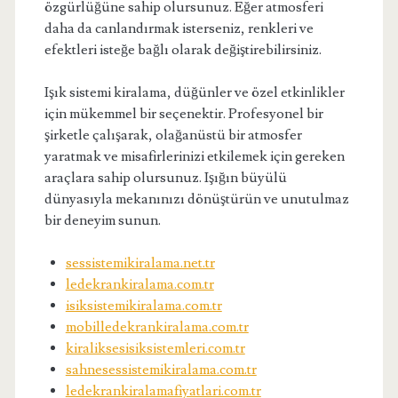
özgürlüğüne sahip olursunuz. Eğer atmosferi
daha da canlandırmak isterseniz, renkleri ve
efektleri isteğe bağlı olarak değiştirebilirsiniz.
Işık sistemi kiralama, düğünler ve özel etkinlikler
için mükemmel bir seçenektir. Profesyonel bir
şirketle çalışarak, olağanüstü bir atmosfer
yaratmak ve misafirlerinizi etkilemek için gereken
araçlara sahip olursunuz. Işığın büyülü
dünyasıyla mekanınızı dönüştürün ve unutulmaz
bir deneyim sunun.
sessistemikiralama.net.tr
ledekrankiralama.com.tr
isiksistemikiralama.com.tr
mobilledekrankiralama.com.tr
kiraliksesisiksistemleri.com.tr
sahnesessistemikiralama.com.tr
ledekrankiralamafiyatlari.com.tr