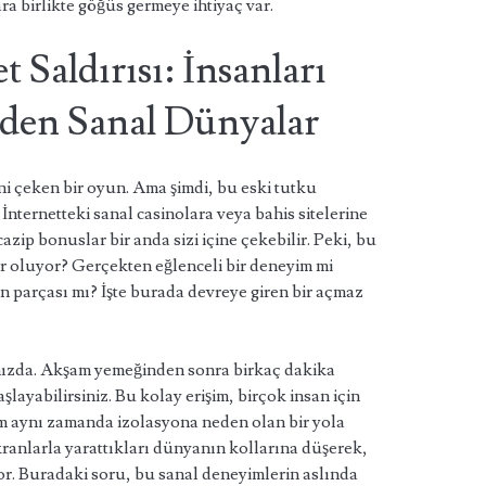
a birlikte göğüs germeye ihtiyaç var.
 Saldırısı: İnsanları
eden Sanal Dünyalar
ini çeken bir oyun. Ama şimdi, bu eski tutku
. İnternetteki sanal casinolara veya bahis sitelerine
cazip bonuslar bir anda sizi içine çekebilir. Peki, bu
r oluyor? Gerçekten eğlenceli bir deneyim mi
 parçası mı? İşte burada devreye giren bir açmaz
ınızda. Akşam yemeğinden sonra birkaç dakika
ayabilirsiniz. Bu kolay erişim, birçok insan için
rum aynı zamanda izolasyona neden olan bir yola
kranlarla yarattıkları dünyanın kollarına düşerek,
r. Buradaki soru, bu sanal deneyimlerin aslında