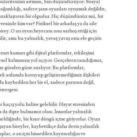
aritesinin artması, bizi düşündürüyor: Sosyal
ğımlılığı, sadece şans oyunları oynamak değildir;
uzaklaştıran bir olgudur. Hiç düşündünüz mü, bir
sinde kim var? Fiziksel bir arkadaş ya da aile
irey. O an oyun heyecanı onu sarhoş ettiği için
ilir, ama bu yalnızlık, yavaş yavaş onu ele geçirir.
net kumarı gibi dijital platformlar, etkileşimi
ysel kalmasına yol açıyor. Gerçekten tanıdığımız,
sı günden güne azalıyor. Bu platformlar,
ek anlamda koruyup geliştiremediğimiz ilişkileri
da kaybedilen her bir el, sadece paranın değil,
östergesi.
 kaçış yolu haline gelebilir. Hayat stresinden
 da dipte bulmamız olası. İnsanlar yalnızlık
eldiğinde, bir kısır döngü içine giriyorlar. Oyun
şayan bireyler, kaybettikçe daha derin yalnızlık
ıplar, o an için hissedilen kayıtsızlığın ve