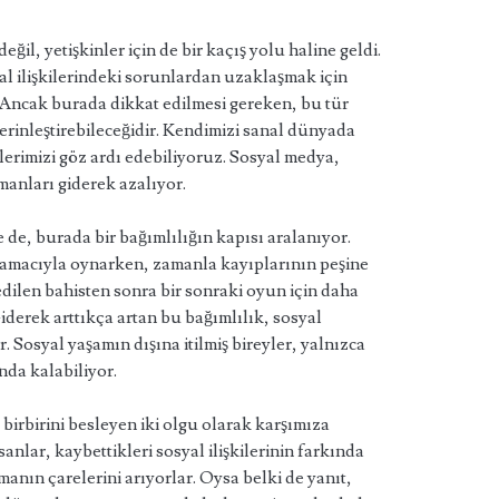
eğil, yetişkinler için de bir kaçış yolu haline geldi.
yal ilişkilerindeki sorunlardan uzaklaşmak için
 Ancak burada dikkat edilmesi gereken, bu tür
derinleştirebileceğidir. Kendimizi sanal dünyada
lerimizi göz ardı edebiliyoruz. Sosyal medya,
manları giderek azalıyor.
 de, burada bir bağımlılığın kapısı aralanıyor.
 amacıyla oynarken, zamanla kayıplarının peşine
ilen bahisten sonra bir sonraki oyun için daha
iderek arttıkça artan bu bağımlılık, sosyal
. Sosyal yaşamın dışına itilmiş bireyler, yalnızca
nda kalabiliyor.
 birbirini besleyen iki olgu olarak karşımıza
anlar, kaybettikleri sosyal ilişkilerinin farkında
nın çarelerini arıyorlar. Oysa belki de yanıt,