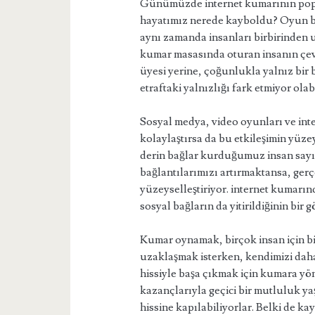
Günümüzde internet kumarının popül
hayatımız nerede kayboldu? Oyun ba
aynı zamanda insanları birbirinden 
kumar masasında oturan insanın çevre
üyesi yerine, çoğunlukla yalnız bir b
etraftaki yalnızlığı fark etmiyor olab
Sosyal medya, video oyunları ve inter
kolaylaştırsa da bu etkileşimin yüze
derin bağlar kurduğumuz insan sayı
bağlantılarımızı artırmaktansa, gerç
yüzeyselleştiriyor. internet kumarın
sosyal bağların da yitirildiğinin bir g
Kumar oynamak, birçok insan için bir
uzaklaşmak isterken, kendimizi daha
hissiyle başa çıkmak için kumara yön
kazançlarıyla geçici bir mutluluk ya
hissine kapılabiliyorlar. Belki de kay