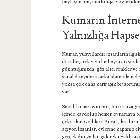
paylaşımlara, mutluluğa ve zorluklar
Kumarın İnternet
Yalnızlığa Haps
Kumar, yüzyıllardır insanların ilgis
dijitalleşerek yeni bir boyuta taşındı
göz attığınızda, göz alıcı renkler ve 
sanal dünyaların arka planında nele
yoksa çok daha karmaşık bir sorunun
var!
Sanal kumar oyunları, bir tık uzağ
içinde kaydolup hemen oynamaya başl
çekici bir özelliktir. Ancak, bu du
açıyor. İnsanlar, evlerine kapanıp e
gerçek dünyadan giderek uzaklaşıyo