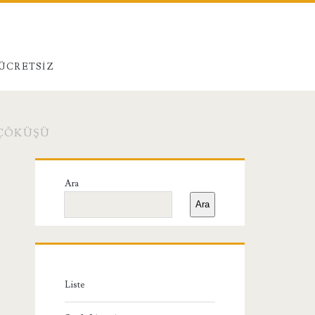
 ÜCRETSIZ
 ÇÖKÜŞÜ
Birincil
Ara
Yan
Ara
Menü
Liste