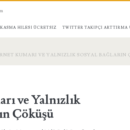
am
KASMA HILESI ÜCRETSIZ
TWITTER TAKIPÇI ARTTIRMA
RNET KUMARI VE YALNIZLIK SOSYAL BAĞLARIN
rı ve Yalnızlık
rın Çöküşü