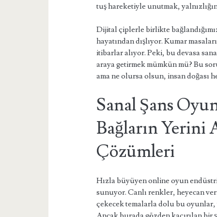
tuş hareketiyle unutmak, yalnızlığın
Dijital çiplerle birlikte bağlandığım
hayatından dışlıyor. Kumar masaları
itibarlar alıyor. Peki, bu devasa sa
araya getirmek mümkün mü? Bu sorunu
ama ne olursa olsun, insan doğası he
Sanal Şans Oyun
Bağların Yerini 
Çözümleri
Hızla büyüyen online oyun endüstris
sunuyor. Canlı renkler, heyecan veric
çekecek temalarla dolu bu oyunlar, ya
Ancak burada gözden kaçırılan bir ş