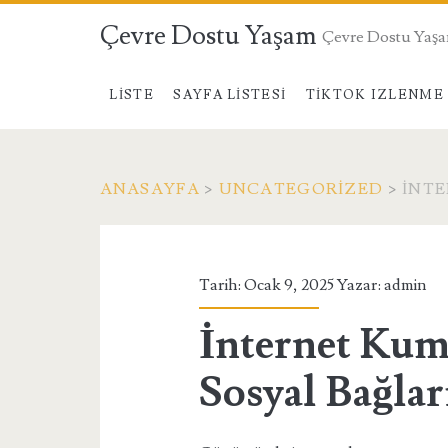
Çevre Dostu Yaşam
Çevre Dostu Yaş
LISTE
SAYFA LISTESI
TIKTOK IZLENME 
ANASAYFA
>
UNCATEGORIZED
>
İNTE
Tarih: Ocak 9, 2025 Yazar:
admin
İnternet Kuma
Sosyal Bağla