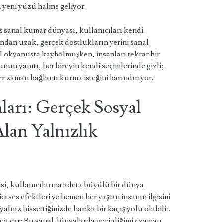
 yeni yüzü haline geliyor.
ız sanal kumar dünyası, kullanıcıları kendi
ndan uzak, gerçek dostlukların yerini sanal
nal okyanusta kaybolmuşken, insanları tekrar bir
n yanıtı, her bireyin kendi seçimlerinde gizli;
r zaman bağlantı kurma isteğini barındırıyor.
ları: Gerçek Sosyal
Alan Yalnızlık
i, kullanıcılarına adeta büyülü bir dünya
i ses efektleri ve hemen her yaştan insanın ilgisini
lnız hissettiğinizde harika bir kaçış yolu olabilir.
ey var: Bu sanal dünyalarda geçirdiğimiz zaman,