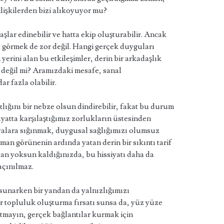
işkilerden bizi alıkoyuyor mu?
şlar edinebilir ve hatta ekip oluşturabilir. Ancak
 görmek de zor değil. Hangi gerçek duyguları
rini alan bu etkileşimler, derin bir arkadaşlık
değil mi? Aramızdaki mesafe, sanal
r fazla olabilir.
zlığını bir nebze olsun dindirebilir, fakat bu durum
yatta karşılaştığımız zorlukların üstesinden
yalara sığınmak, duygusal sağlığımızı olumsuz
zaman görünenin ardında yatan derin bir sıkıntı tarif
dan yoksun kaldığınızda, bu hissiyatı daha da
açınılmaz.
 sunarken bir yandan da yalnızlığımızı
bir topluluk oluşturma fırsatı sunsa da, yüz yüze
nutmayın, gerçek bağlantılar kurmak için