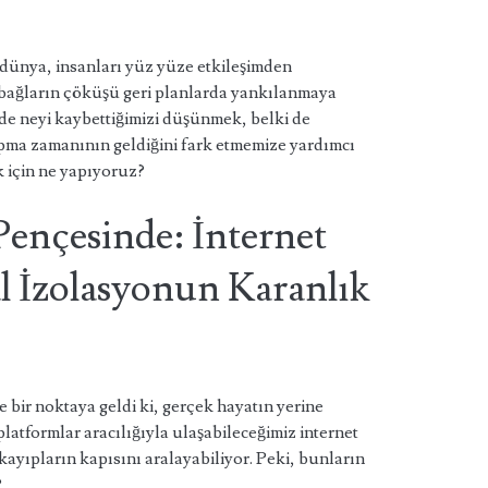
dünya, insanları yüz yüze etkileşimden
l bağların çöküşü geri planlarda yankılanmaya
nde neyi kaybettiğimizi düşünmek, belki de
apma zamanının geldiğini fark etmemize yardımcı
k için ne yapıyoruz?
Pençesinde: İnternet
l İzolasyonun Karanlık
 bir noktaya geldi ki, gerçek hayatın yerine
 platformlar aracılığıyla ulaşabileceğimiz internet
yıpların kapısını aralayabiliyor. Peki, bunların
?