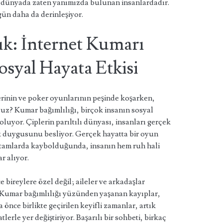
dünyada zaten yanımızda bulunan insanlardadır.
ün daha da derinleşiyor.
lık: İnternet Kumarı
osyal Hayata Etkisi
erinin ve poker oyunlarının peşinde koşarken,
yuz? Kumar bağımlılığı, birçok insanın sosyal
luyor. Çiplerin parıltılı dünyası, insanları gerçek
lık duygusunu besliyor. Gerçek hayatta bir oyun
rtamlarda kaybolduğunda, insanın hem ruh hali
r alıyor.
e bireylere özel değil; aileler ve arkadaşlar
r. Kumar bağımlılığı yüzünden yaşanan kayıplar,
ha önce birlikte geçirilen keyifli zamanlar, artık
lerle yer değiştiriyor. Başarılı bir sohbeti, birkaç