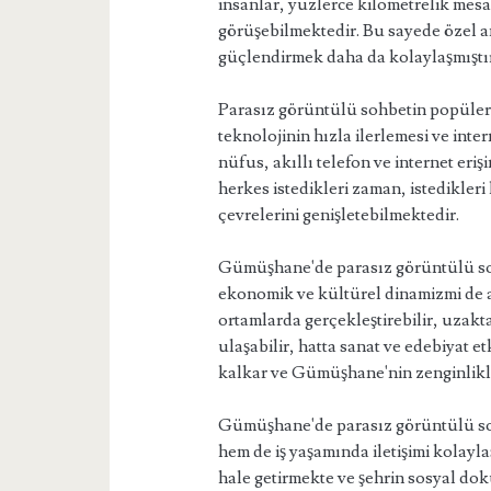
insanlar, yüzlerce kilometrelik mesa
görüşebilmektedir. Bu sayede özel an
güçlendirmek daha da kolaylaşmıştır
Parasız görüntülü sohbetin popüler
teknolojinin hızla ilerlemesi ve in
nüfus, akıllı telefon ve internet er
herkes istedikleri zaman, istedikleri
çevrelerini genişletebilmektedir.
Gümüşhane'de parasız görüntülü sohb
ekonomik ve kültürel dinamizmi de ar
ortamlarda gerçekleştirebilir, uzakt
ulaşabilir, hatta sanat ve edebiyat etk
kalkar ve Gümüşhane'nin zenginlikleri
Gümüşhane'de parasız görüntülü sohb
hem de iş yaşamında iletişimi kolayl
hale getirmekte ve şehrin sosyal do