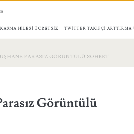
am
KASMA HILESI ÜCRETSIZ
TWITTER TAKIPÇI ARTTIRMA
ÜŞHANE PARASIZ GÖRÜNTÜLÜ SOHBET
arasız Görüntülü