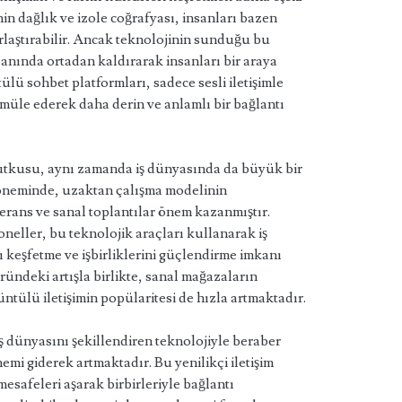
n dağlık ve izole coğrafyası, insanları bazen
orlaştırabilir. Ancak teknolojinin sunduğu bu
ri anında ortadan kaldırarak insanları bir araya
lü sohbet platformları, sadece sesli iletişimle
simüle ederek daha derin ve anlamlı bir bağlantı
tkusu, aynı zamanda iş dünyasında da büyük bir
döneminde, uzaktan çalışma modelinin
erans ve sanal toplantılar önem kazanmıştır.
neller, bu teknolojik araçları kullanarak iş
arı keşfetme ve işbirliklerini güçlendirme imkanı
ründeki artışla birlikte, sanal mağazaların
üntülü iletişimin popülaritesi de hızla artmaktadır.
 dünyasını şekillendiren teknolojiyle beraber
mi giderek artmaktadır. Bu yenilikçi iletişim
mesafeleri aşarak birbirleriyle bağlantı