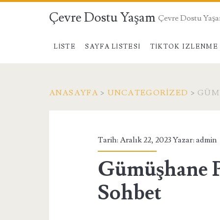
Çevre Dostu Yaşam
Çevre Dostu Yaş
LISTE
SAYFA LISTESI
TIKTOK IZLENME 
ANASAYFA
>
UNCATEGORIZED
>
GÜM
Tarih: Aralık 22, 2023 Yazar:
admin
Gümüşhane P
Sohbet