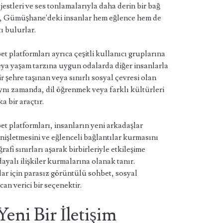
, jestleri ve ses tonlamalarıyla daha derin bir bağ
e, Gümüşhane'deki insanlar hem eğlence hem de
tı bulurlar.
platformları ayrıca çeşitli kullanıcı gruplarına
veya yaşam tarzına uygun odalarda diğer insanlarla
ir şehre taşınan veya sınırlı sosyal çevresi olan
Aynı zamanda, dil öğrenmek veya farklı kültürleri
a bir araçtır.
 platformları, insanların yeni arkadaşlar
enişletmesini ve eğlenceli bağlantılar kurmasını
rafi sınırları aşarak birbirleriyle etkileşime
dayalı ilişkiler kurmalarına olanak tanır.
r için parasız görüntülü sohbet, sosyal
an verici bir seçenektir.
ni Bir İletişim