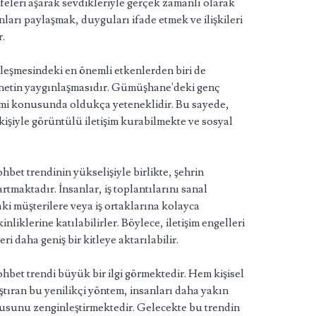
feleri aşarak sevdikleriyle gerçek zamanlı olarak
ları paylaşmak, duyguları ifade etmek ve ilişkileri
.
leşmesindeki en önemli etkenlerden biri de
ternetin yaygınlaşmasıdır. Gümüşhane'deki genç
işimi konusunda oldukça yeteneklidir. Bu sayede,
 kişiyle görüntülü iletişim kurabilmekte ve sosyal
et trendinin yükselişiyle birlikte, şehrin
tmaktadır. İnsanlar, iş toplantılarını sanal
aki müşterilere veya iş ortaklarına kolayca
inliklerine katılabilirler. Böylece, iletişim engelleri
 daha geniş bir kitleye aktarılabilir.
et trendi büyük bir ilgi görmektedir. Hem kişisel
aştıran bu yenilikçi yöntem, insanları daha yakın
kusunu zenginleştirmektedir. Gelecekte bu trendin