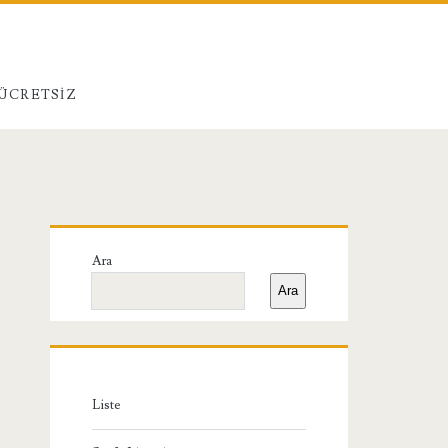
 ÜCRETSIZ
Birincil
Ara
Yan
Ara
Menü
Liste