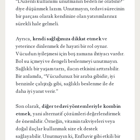
“Düzenli kullanımı unutmanın bedeli ne olabilir?”
diye düşünmek lazım. Unutmayın, tedavi sürecinin
bir parçası olarak kendinize olan yatırımlarınız
sürekli hale gelmeli.
Ayrıca,
kendi sağlığınıza dikkat etmek
ve
yeterince dinlenmek de hayati bir rol oynar.
Vücudun iyileşmesi için boş zamana ihtiyacı vardır.
Bol su içmeyi ve dengeli beslenmeyi unutmayın.
Sağlıklı bir yaşam tarzı, ilacın etkisini arttırabilir.
Bir anlamda, “Vücudunuz bir araba gibidir; iyi
benzinle çalıştığı gibi, sağlıklı beslenme ile de
daha iyi yanıt verir.”
Son olarak,
diğer tedavi yöntemleriyle kombin
etmek
, yani alternatif çözümleri değerlendirmek
de önemlidir. Örneğin, vitamin takviyeleri veya
doğal ilaçlar kullanmak size ek destek
sağlayabilir. Unutmayın ki, Enfluvir gibi etkili bir