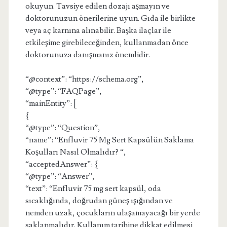
okuyun. Tavsiye edilen dozajı aşmayın ve
doktorunuzun önerilerine uyun. Gıda ile birlikte
veya aç karnına alınabilir. Başka ilaçlar ile
etkileşime girebileceğinden, kullanmadan önce
doktorunuza danışmanız önemlidir.
“@context”: “https://schema.org”,
“@type”: “FAQPage”,
“mainEntity”: [
{
“@type”: “Question”,
“name”: “Enfluvir 75 Mg Sert Kapsülün Saklama
Koşulları Nasıl Olmalıdır? “,
“acceptedAnswer”: {
“@type”: “Answer”,
“text”: “Enfluvir 75 mg sert kapsül, oda
sıcaklığında, doğrudan güneş ışığından ve
nemden uzak, çocukların ulaşamayacağı bir yerde
saklanmalıdır. Kullanım tarihine dikkat edilmesi