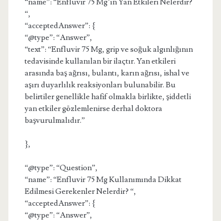
“name”: “Enfluvir 75 Mg’ın Yan Etkileri Nelerdir?
“,
“acceptedAnswer”: {
“@type”: “Answer”,
“text”: “Enfluvir 75 Mg, grip ve soğuk algınlığının
tedavisinde kullanılan bir ilaçtır. Yan etkileri
arasında baş ağrısı, bulantı, karın ağrısı, ishal ve
aşırı duyarlılık reaksiyonları bulunabilir. Bu
belirtiler genellikle hafif olmakla birlikte, şiddetli
yan etkiler gözlemlenirse derhal doktora
başvurulmalıdır.”
},
“@type”: “Question”,
“name”: “Enfluvir 75 Mg Kullanımında Dikkat
Edilmesi Gerekenler Nelerdir? “,
“acceptedAnswer”: {
“@type”: “Answer”,