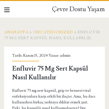
Çevre Dostu Yaşam
ANASAYFA
>
UNCATEGORIZED
>
ENFLUVIR
75 MG SERT KAPSÜL NASIL KULLANILIR
Tarih: Kasım 15, 2024 Yazar:
admin
Enfluvir 75 Mg Sert Kapsül
Nasıl Kullanılır
Enfluvir 75 mg sert kapsül, grip ve benzeri viral
enfeksiyonlara karşı etkili bir ilaçtır. Ama, bu ilacı
kullanırken birkaç noktaya dikkat etmek şart.
Peki, bu kapsülü nasıl kullanmalısınız? İşte