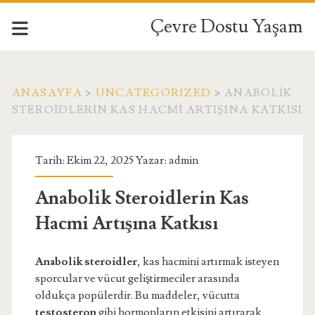
Çevre Dostu Yaşam
ANASAYFA
>
UNCATEGORIZED
>
ANABOLIK
STEROIDLERIN KAS HACMI ARTIŞINA KATKISI
Tarih: Ekim 22, 2025 Yazar:
admin
Anabolik Steroidlerin Kas
Hacmi Artışına Katkısı
Anabolik steroidler
, kas hacmini artırmak isteyen
sporcular ve vücut geliştirmeciler arasında
oldukça popülerdir. Bu maddeler, vücutta
testosteron
gibi hormonların etkisini artırarak